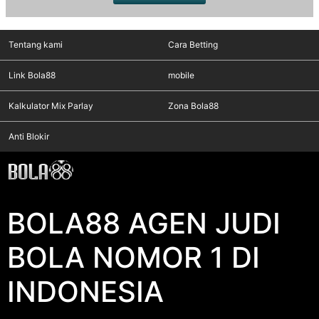
Tentang kami
Cara Betting
Link Bola88
mobile
Kalkulator Mix Parlay
Zona Bola88
Anti Blokir
BOLA88 AGEN JUDI
BOLA NOMOR 1 DI
INDONESIA